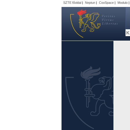
SZTE főoldal
|
Neptun
|
CooSpace
|
Modulo