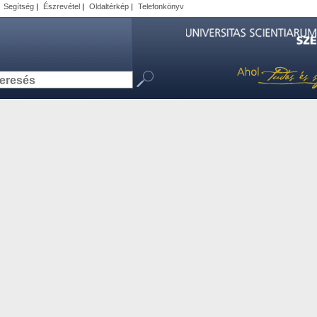
|
Segítség
|
Észrevétel
|
Oldaltérkép
|
Telefonkönyv