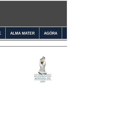
K
ALMA MATER
AGÓRA