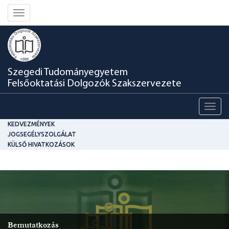
Toggle
navigation
Szegedi Tudományegyetem
Felsőoktatási Dolgozók Szakszervezete
Toggl
navig
KEDVEZMÉNYEK
JOGSEGÉLYSZOLGÁLAT
KÜLSŐ HIVATKOZÁSOK
Bemutatkozás