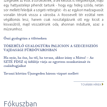
Szegediek az esőt a törököknek, a téli kikötőt is megtekintjük, majd
egy hattyastelepi pihenőt tartunk - hogy egy hideg szóda, netán
sör mellett feledjük a szigeti rettegést - és az egykori madzagvasút
vonalán térünk vissza a városba. A Roosevelt tér ezúttal nem
végállomás lesz, hanem csak nosztalgiázunk ott egy kicsit a
kisvasútról, majd visszatérünk oda, ahonnan indultunk, azaz a
múzeumhoz.
Őszi gyalogtúra a töltéseken
TÓKERÜLŐ GYALOGTÚRA PALICSON A SZECESSZIÓS
VAJDASÁGI FÜRDŐVÁROSBAN
Ha nyár, ha ősz, ha tél, ha tavasz, akkor irány a Mátra! – Az
SZTE FDSZ új üdülője várja az egyetem munkatársait és
családtagjaikat
Tavaszi körtúra Újszegeden három vízpart mellett
TOVÁBBI HÍREK
Fókuszban