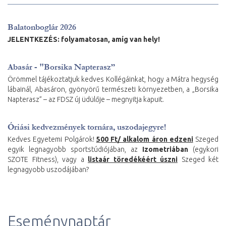
Balatonboglár 2026
JELENTKEZÉS: folyamatosan, amíg van hely!
Abasár - "Borsika Napterasz”
Örömmel tájékoztatjuk kedves Kollégáinkat, hogy a Mátra hegység
lábainál, Abasáron, gyönyörű természeti környezetben, a „Borsika
Napterasz” – az FDSZ új üdülője – megnyitja kapuit.
Óriási kedvezmények tornára, uszodajegyre!
Kedves Egyetemi Polgárok!
500 Ft/ alkalom áron edzeni
Szeged
egyik legnagyobb sportstúdiójában, az
Izometriában
(egykori
SZOTE Fitness), vagy a
listaár töredékéért úszni
Szeged két
legnagyobb uszodájában?
Eseménynaptár