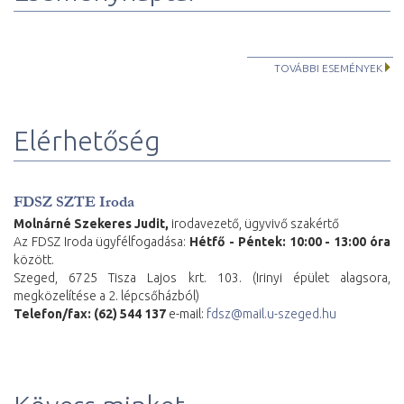
TOVÁBBI ESEMÉNYEK
Elérhetőség
FDSZ SZTE Iroda
Molnárné Szekeres Judit,
irodavezető, ügyvivő szakértő
Az FDSZ Iroda ügyfélfogadása:
Hétfő - Péntek: 10:00 - 13:00 óra
között.
Szeged, 6725 Tisza Lajos krt. 103. (Irinyi épület alagsora,
megközelítése a 2. lépcsőházból)
Telefon/fax: (62) 544 137
e-mail:
fdsz@mail.u-szeged.hu