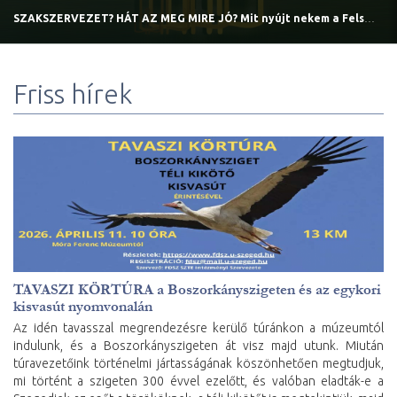
SZAKSZERVEZET? HÁT AZ MEG MIRE JÓ? Mit nyújt nekem a Felsőoktatási Dolgozók Szakszervezete?
Friss hírek
TAVASZI KÖRTÚRA a Boszorkányszigeten és az egykori
kisvasút nyomvonalán
Az idén tavasszal megrendezésre kerülő túránkon a múzeumtól
indulunk, és a Boszorkányszigeten át visz majd utunk. Miután
túravezetőink történelmi jártasságának köszönhetően megtudjuk,
mi történt a szigeten 300 évvel ezelőtt, és valóban eladták-e a