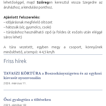
lehetőséggel, majd
Szőreg
en keresztül vissza Szegedre az
áruházhoz, a kiindulási ponthoz.
Ajánlott felszerelés:
– időjárásnak megfelelő öltözet
– hátizsák (víz, gyümölcs, csoki)
– túrázáshoz használható cipő (a földes út esőzés után eléggé
sáros lehet)
A túra vezetett, egyben megy a csoport, könnyűnek
minősíthető, a tempó: 4-4,5 km/h
Friss hírek
TAVASZI KÖRTÚRA a Boszorkányszigeten és az egykori
kisvasút nyomvonalán
2026. március 11.
Őszi gyalogtúra a töltéseken
2025. október 02.