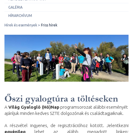
GALÉRIA
HÍRARCHÍVUM
Hírek és események
Friss hírek
Őszi gyalogtúra a töltéseken
A
Világ Gyalogló (Hó)Nap
programsorozat alábbi eseményét
ajánljuk minden kedves SZTE dolgozónak és családtagjaiknak.
A részvétel ingyenes, de regisztrációhoz kötött. Jelentkezni
egyénileg
lehet az alább megadott linken: