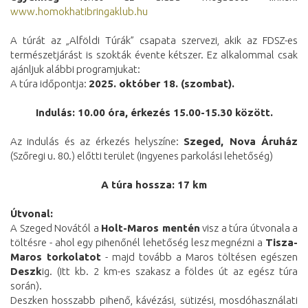
www.homokhatibringaklub.hu
A túrát az „Alföldi Túrák” csapata szervezi, akik az FDSZ-es
természetjárást is szokták évente kétszer. Ez alkalommal csak
ajánljuk alábbi programjukat:
A túra időpontja:
2025. október 18. (szombat).
Indulás: 10.00 óra, é
rkezés 15.00-15.30 között.
Az indulás és az érkezés helyszíne:
Szeged, Nova Áruház
(Szőregi u. 80.) előtti terület (ingyenes parkolási lehetőség)
A túra hossza: 17 km
Útvonal:
A Szeged Novától a
Holt-Maros mentén
visz a túra útvonala a
töltésre - ahol egy pihenőnél lehetőség lesz megnézni a
Tisza-
Maros torkolatot
- majd tovább a Maros töltésen egészen
Deszk
ig. (Itt kb. 2 km-es szakasz a földes út az egész túra
során).
Deszken hosszabb pihenő, kávézási, sütizési, mosdóhasználati