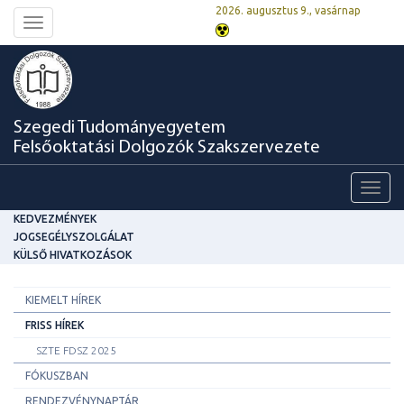
2026. augusztus 9., vasárnap
Toggle
navigation
Szegedi Tudományegyetem
Felsőoktatási Dolgozók Szakszervezete
Toggl
navig
KEDVEZMÉNYEK
JOGSEGÉLYSZOLGÁLAT
KÜLSŐ HIVATKOZÁSOK
KIEMELT HÍREK
FRISS HÍREK
SZTE FDSZ 2025
FÓKUSZBAN
RENDEZVÉNYNAPTÁR