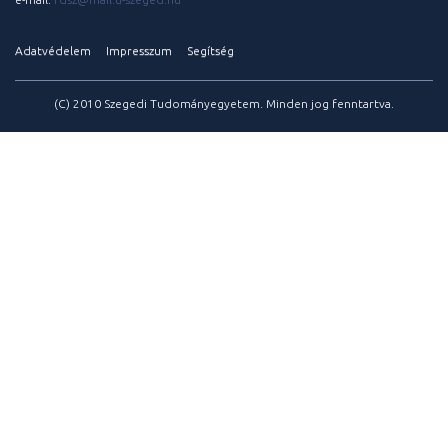
Adatvédelem
Impresszum
Segítség
(C) 2010 Szegedi Tudományegyetem. Minden jog fenntartva.