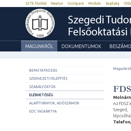
SZTE főoldal
Neptun
CooSpace
Modulo
Segítség
Olda
Szegedi Tud
Felsőoktatási
MAGUNKRÓL
DOKUMENTUMOK
BESZÁMO
Magunkról
BEMUTATKOZÁS
SZERVEZETI FELÉPÍTÉS
FDS
SZABÁLYZATOK
ELÉRHETŐSÉG
Molnárn
Az FDSZ 
ALAPÍTVÁNYOK, ADÓSZÁMOK
Szeged, 
EDC TAGKÁRTYA
lépcsőhá
Telefon/