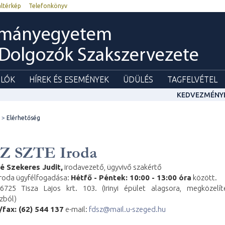
ltérkép
Telefonkönyv
ományegyetem
 Dolgozók Szakszervezete
LÓK
HÍREK ÉS ESEMÉNYEK
ÜDÜLÉS
TAGFELVÉTEL
KEDVEZMÉNY
Elérhetőség
Z SZTE Iroda
é Szekeres Judit,
irodavezető, ügyvivő szakértő
Iroda ügyfélfogadása:
Hétfő - Péntek: 10:00 - 13:00 óra
között.
6725 Tisza Lajos krt. 103. (Irinyi épület alagsora, megközelí
zból)
fax: (62) 544 137
e-mail:
fdsz@mail.u-szeged.hu